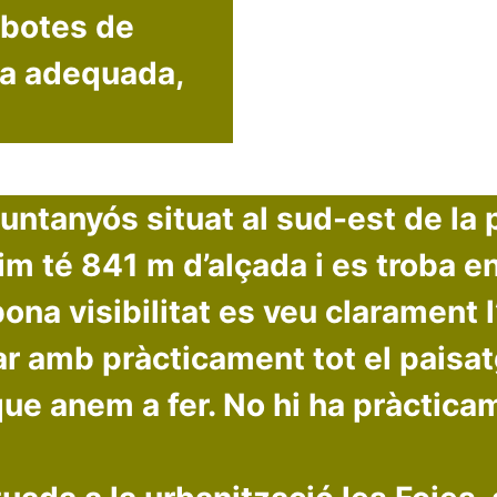
 botes de
a adequada,
tanyós situat al sud-est de la p
cim té 841 m d’alçada i es troba 
na visibilitat es veu clarament l’i
ar amb pràcticament tot el paisa
 que anem a fer. No hi ha pràctica