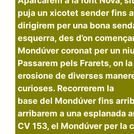
Aparcarem a la font Nova, sit
puja un xicotet sender fins 
dirigirem per una bona senda
esquerra, des d’on començare
Mondúver coronat per un niu
Passarem pels Frarets, on la 
erosione de diverses maneres
curioses. Recorrerem la
base del Mondúver fins arrib
arribarem a una esplanada 
CV 153, el Mondúver per la c