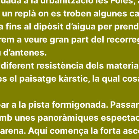
uada a la urbanització les Foies, 
a un replà on es troben algunes c
 fins al dipòsit d’aigua per prend
m a veure gran part del recorreg
 d’antenes.
diferent resistència dels materials
 el paisatge kàrstic, la qual co
ar a la pista formigonada. Passare
amb unes panoràmiques espectac
arena. Aquí comença la forta asc