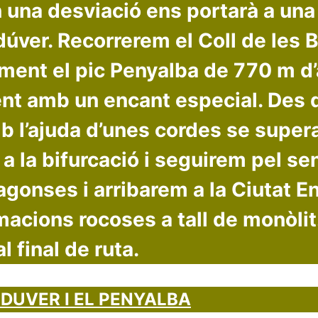
n una desviació ens portarà a una
úver. Recorrerem el Coll de les B
alment el pic Penyalba de 770 m d’
t amb un encant especial. Des d’
b l’ajuda d’unes cordes se super
a la bifurcació i seguirem pel s
agonses i arribarem a la Ciutat 
macions rocoses a tall de monòlit
l final de ruta.
DUVER I EL PENYALBA