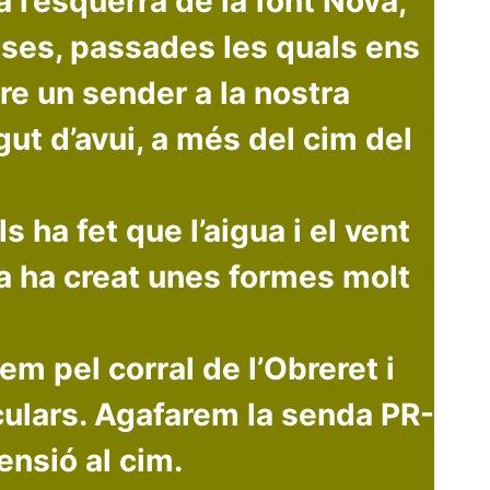
a l’esquerra de la font Nova,
ases, passades les quals ens
re un sender a la nostra
ut d’avui, a més del cim del
 ha fet que l’aigua i el vent
sa ha creat unes formes molt
m pel corral de l’Obreret i
ulars. Agafarem la senda PR-
ensió al cim.