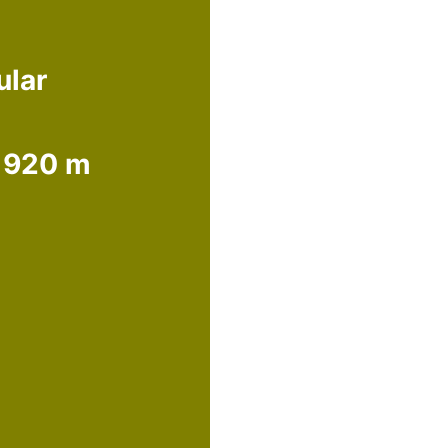
ular
a 920 m