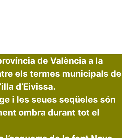
rovíncia de València a la
entre els termes municipals de
lla d’Eivissa.
tge i les seues seqüeles són
ment ombra durant tot el