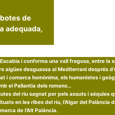
 botes de
a adequada,
 Escabia i conforma una vall fragosa, entre la s
lars aigües desguassa al Mediterrani després 
utat i comarca homònima, els humanistes i geòg
amb el Pallantia dels romans…
xutes del riu sagnat per pels assuts i séquies q
uats en les ribes del riu, l’Algar del Palància
marca de l’Alt Palància.