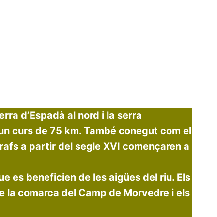
erra d’Espadà al nord i la serra
d’un curs de 75 km. També conegut com el
rafs a partir del segle XVI començaren a
ue es beneficien de les aigües del riu. Els
 de la comarca del Camp de Morvedre i els