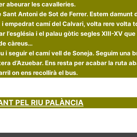
er abeurar les cavalleries.
 Sant Antoni de Sot de Ferrer. Estem damunt d
i empedrat camí del Calvari, volta rere volta t
r l’església i el palau gòtic segles XIII-XV qu
 de càreus…
iu i seguir el camí vell de Soneja. Seguim una 
tera d’Azuebar. Ens resta per acabar la ruta ab
rril on ens recollirà el bus.
NT PEL RIU PALÀNCIA