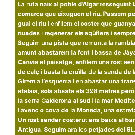
La ruta naix al poble d’Algar resseguint
comarca que eixuguen el riu. Passem pel
gual el riu i enfilem el coster que guan
riuades i regenerar els aqüífers i sempr
Seguim una pista que remunta la rambla 
amunt abastarem la font i bassa de Jáyat
Canvia el paisatge, enfilem una rost sen
de calç i basta la cruïlla de la senda de
Girem a l’esquerra i en abastar una tra
atalaia, sols abasta els 398 metres però 
la serra Calderona al sud i la mar Mediter
l’avenc o cova de la Moneda, una estret
Un rost sender costerut ens baixa al bar
Antigua. Seguim ara les petjades del S