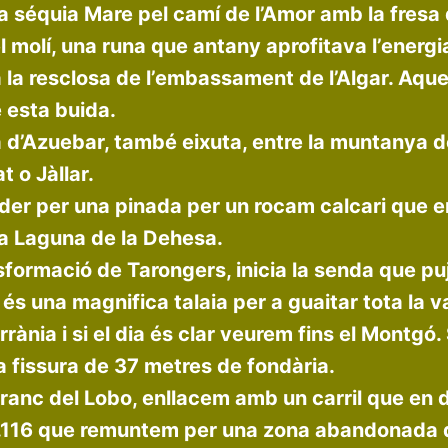
 la séquia Mare pel camí de l’Amor amb la fresa
 molí, una runa que antany aprofitava l’energi
ya la resclosa de l’embassament de l’Algar. Aqu
e esta buida.
d’Azuebar, també eixuta, entre la muntanya de
 o Jàllar.
der per una pinada per un rocam calcari que en
 la Laguna de la Dehesa.
nsformació de Tarongers, inicia la senda que p
és una magnifica talaia per a guaitar tota la va
rània i si el dia és clar veurem fins el Montgó.
a fissura de 37 metres de fondària.
ranc del Lobo, enllacem amb un carril que en d
L.116 que remuntem per una zona abandonada d