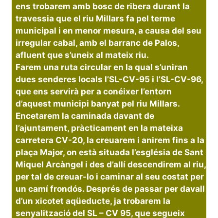
ens trobarem amb bosc de ribera durant la
travessia que el riu Millars fa pel terme
municipal i en menor mesura, a causa del seu
irregular cabal, amb el barranc de Palos,
afluent que s’uneix al mateix riu.
Farem una ruta circular en la qual s’uniran
dues senderes locals l’SL-CV-95 i l’SL-CV-96,
que ens servirà per a conéixer l’entorn
d’aquest municipi banyat pel riu Millars.
Encetarem la caminada davant de
l’ajuntament, pràcticament en la mateixa
carretera CV-20, la creuarem i anirem fins a la
plaça Major, on està situada l’església de Sant
Miquel Arcàngel i des d’allí descendirem al riu,
per tal de creuar-lo i caminar al seu costat per
un camí frondós. Després de passar per davall
d’un xicotet aqüeducte, ja trobarem la
senyalització del SL – CV 95, que segueix